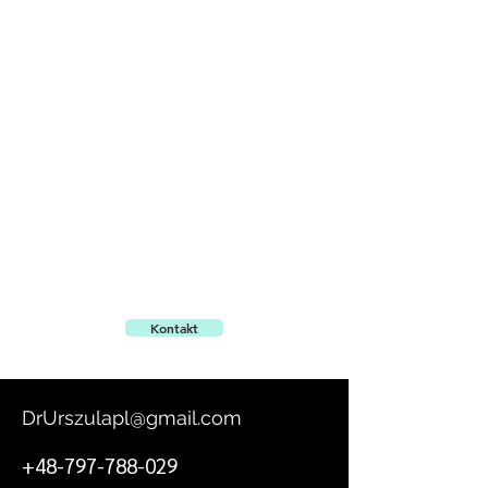
DrUrszula.com
Zdrowo i aktywnie
odkrywaj otaczający Cię
świat
Kontakt
DrUrszulapl@gmail.com
+48-797-788-029